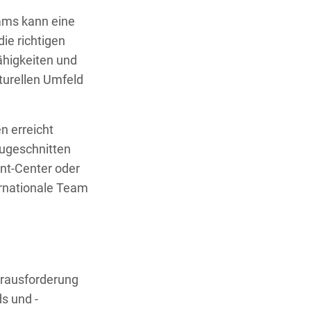
eams kann eine
ie richtigen
ähigkeiten und
lturellen Umfeld
n erreicht
zugeschnitten
nt-Center oder
ernationale Team
erausforderung
s und -