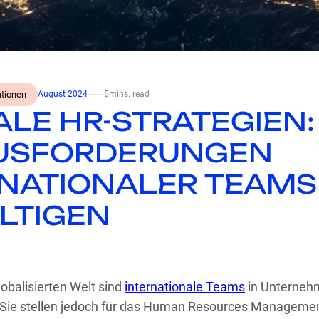
tionen
August 2024
⸺
5
mins. read
LE HR-STRATEGIEN:
USFORDERUNGEN
RNATIONALER TEAMS
LTIGEN
lobalisierten Welt sind
internationale Teams
in Unterneh
. Sie stellen jedoch für das Human Resources Manageme