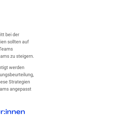
tt bei der
en sollten auf
 Teams
eams zu steigern.
chtigt werden
tungsbeurteilung,
iese Strategien
Teams angepasst
r:innen