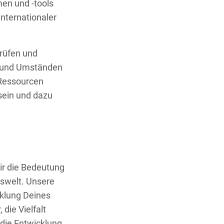
men und -tools
internationaler
prüfen und
n und Umständen
 Ressourcen
sein und dazu
ir die Bedeutung
tswelt. Unsere
cklung Deines
die Vielfalt
 die Entwicklung