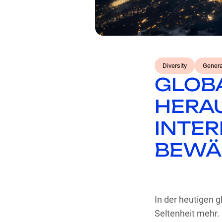
Diversity
Genera
GLOBA
HERA
INTE
BEWÄ
In der heutigen g
Seltenheit mehr