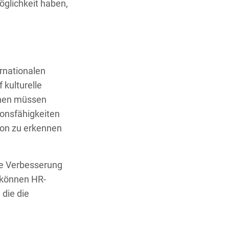
öglichkeit haben,
ternationalen
kulturelle
nnen müssen
ionsfähigkeiten
ion zu erkennen
ie Verbesserung
 können HR-
die die