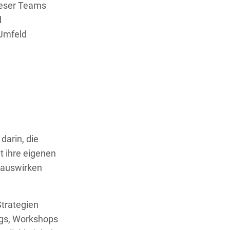
ieser Teams
d
 Umfeld
darin, die
t ihre eigenen
 auswirken
Strategien
ings, Workshops