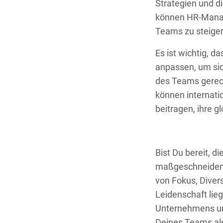
Strategien und d
können HR-Manage
Teams zu steiger
Es ist wichtig, d
anpassen, um sic
des Teams gerech
können internati
beitragen, ihre g
Bist Du bereit, 
maßgeschneidert
von Fokus, Divers
Leidenschaft lieg
Unternehmens und 
Deines Teams als