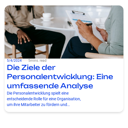
eine Umgebung, in der sich alle
Mitarbeiter:innen wertgeschätzt und gehört
fühlen, sondern Dein Unternehmen profitiert
auch von einer Vielzahl an Perspektiven, die
Innovation und Kreativität vorantreiben. In
diesem Artikel beleuchten wir die Bedeutung
von Inklusion am Arbeitsplatz und wie
Unternehmen diese erfolgreich umsetzen
können.
5/4/2024
⸺
5
mins. read
Die Ziele der
Personalentwicklung: Eine
umfassende Analyse
Die Personalentwicklung spielt eine
entscheidende Rolle für eine Organisation,
um ihre Mitarbeiter zu fördern und
weiterzuentwickeln. Um die Ziele der
Personalentwicklung umfassend zu
verstehen, müssen wir zunächst die
Grundlagen dieser Disziplin verstehen.