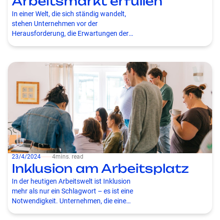
Arbeitsmarkt erfüllen
In einer Welt, die sich ständig wandelt,
stehen Unternehmen vor der
Herausforderung, die Erwartungen der
Generation Z am Arbeitsmarkt zu verstehen
und zu erfüllen. Diese Generation, geboren
zwischen Mitte der 1990er und Anfang der
2000er Jahre, tritt mit neuen Vorstellungen
und Wünschen in die Arbeitswelt ein. In
diesem Artikel beleuchten wir die zentralen
Erwartungen der Generation Z und wie
Unternehmen darauf reagieren können.
23/4/2024
⸺
4
mins. read
Inklusion am Arbeitsplatz
In der heutigen Arbeitswelt ist Inklusion
mehr als nur ein Schlagwort – es ist eine
Notwendigkeit. Unternehmen, die eine
inklusive Kultur fördern, schaffen nicht nur